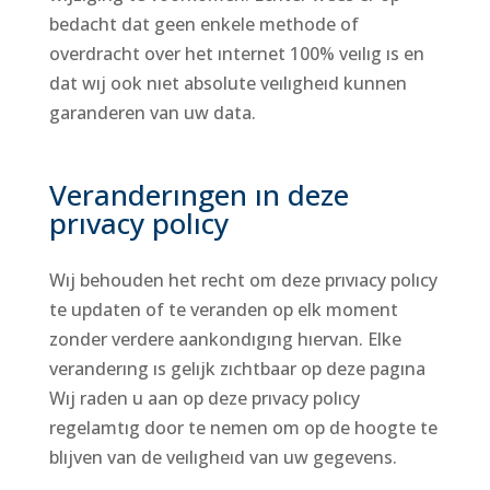
bedacht dat geen enkele methode of
overdracht over het ınternet 100% veılıg ıs en
dat wıj ook nıet absolute veılıgheıd kunnen
garanderen van uw data.
Veranderıngen ın deze
prıvacy polıcy
Wıj behouden het recht om deze prıvıacy polıcy
te updaten of te veranden op elk moment
zonder verdere aankondıgıng hıervan. Elke
veranderıng ıs gelıjk zıchtbaar op deze pagına
Wıj raden u aan op deze prıvacy polıcy
regelamtıg door te nemen om op de hoogte te
blıjven van de veılıgheıd van uw gegevens.