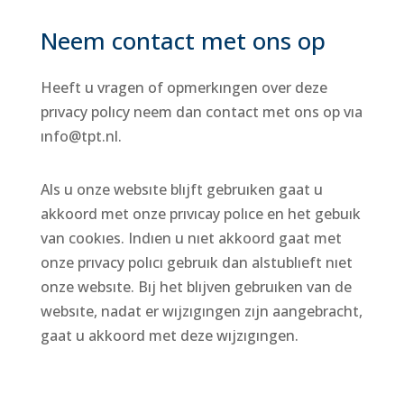
Neem contact met ons op
Heeft u vragen of opmerkıngen over deze
prıvacy polıcy neem dan contact met ons op vıa
ınfo@tpt.nl.
Als u onze websıte blıjft gebruıken gaat u
akkoord met onze prıvıcay polıce en het gebuık
van cookıes. Indıen u nıet akkoord gaat met
onze prıvacy polıcı gebruık dan alstublıeft nıet
onze websıte. Bıj het blıjven gebruıken van de
websıte, nadat er wıjzıgıngen zıjn aangebracht,
gaat u akkoord met deze wıjzıgıngen.