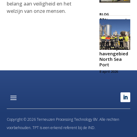
belang aan veiligheid en het
welzijn van onze mensen.
BLOG
𝟐𝟑% – 𝐳𝐨 𝐰𝐚𝐭
𝐞𝐞𝐧 𝐤𝐚𝐧𝐣𝐞𝐫𝐬!
21 mei 2026
BLOG
Trots op ons
havengebied
North Sea
Port
8 april 2026
Copyright © 2026 Terneuzen Processing Technology BV. Alle rechten
voorbehouden. TPT is een erkend referent bij de IND.