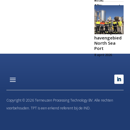
BLOG
𝟐𝟑% – 𝐳𝐨 𝐰𝐚𝐭
𝐞𝐞𝐧 𝐤𝐚𝐧𝐣𝐞𝐫𝐬!
21 mei 2026
BLOG
Trots op ons
havengebied
North Sea
Port
8 april 2026
Copyright © 2026 Terneuzen Processing Technology BV. Alle rechten
voorbehouden. TPT is een erkend referent bij de IND.